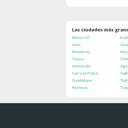
Las ciudades más grand
Mexico Df
Ecat
Leon
Gua
Monterrey
Nez
Toluca
Chi
Hermosillo
Agua
San Luis Potosi
Salti
Guadalupe
Tlal
Reynosa
Tla