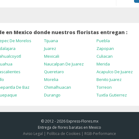
e en Mexico donde nuestros floristas entregan :
epec De Morelos
Tijuana
Puebla
dalajara
Juarez
Zapopan
ahualcoyotl
Mexicali
Culiacan
huahua
Naucalpan De Juarez
Merida
scalientes
Queretaro
Acapulco De Juarez
llo
Morelia
Benito Juarez
nepantla De Baz
Chimalhuacan
Torreon
quepaque
Durango
Tuxtla Gutierrez
© 2012 - 2026
Express-Flores.mx
Entrega de flores baratas en Mexico
Aviso Legal
|
Política de Cookies
|
RGB-Performance